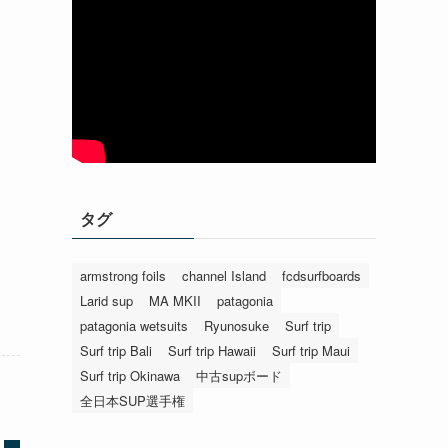
タグ
armstrong foils
channel Island
fcdsurfboards
Larid sup
MA MKII
patagonia
patagonia wetsuits
Ryunosuke
Surf trip
Surf trip Bali
Surf trip Hawaii
Surf trip Maui
Surf trip Okinawa
中古supボード
全日本SUP選手権