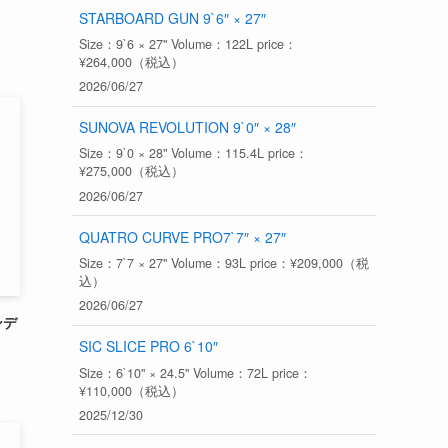
STARBOARD GUN 9`6″ × 27″
Size：9`6 × 27" Volume：122L price：
¥264,000（税込）
2026/06/27
SUNOVA REVOLUTION 9`0″ × 28″
Size：9`0 × 28" Volume：115.4L price：
¥275,000（税込）
2026/06/27
QUATRO CURVE PRO7`7″ × 27″
Size：7`7 × 27" Volume：93L price：¥209,000（税
込）
2026/06/27
ンデ
SIC SLICE PRO 6`10″
Size：6`10" × 24.5" Volume：72L price：
¥110,000（税込）
2025/12/30