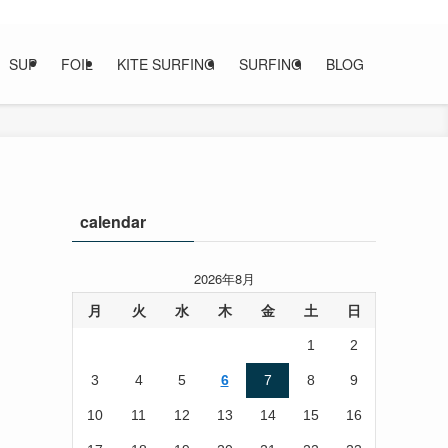
SUP
FOIL
KITE SURFING
SURFING
BLOG
calendar
2026年8月
月
火
水
木
金
土
日
1
2
3
4
5
6
7
8
9
10
11
12
13
14
15
16