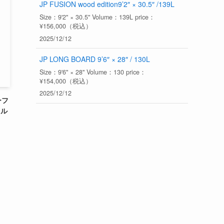
JP FUSION wood edition9’2″ × 30.5″ /139L
Size：9'2" × 30.5" Volume：139L price：
¥156,000（税込）
2025/12/12
JP LONG BOARD 9’6″ × 28″ / 130L
Size：9'6" × 28" Volume：130 price：
¥154,000（税込）
2025/12/12
ーフ
イル