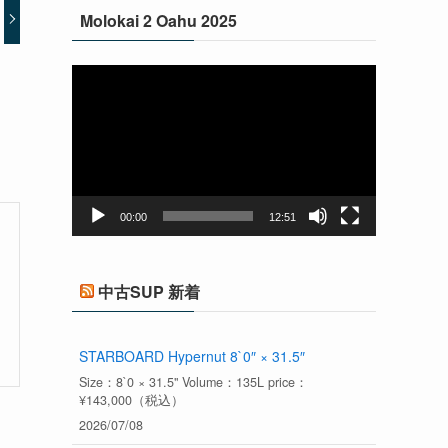
Molokai 2 Oahu 2025
動
画
プ
レ
ー
ヤ
ー
00:00
12:51
中古SUP 新着
STARBOARD Hypernut 8`0″ × 31.5″
Size：8`0 × 31.5" Volume：135L price：
¥143,000（税込）
2026/07/08