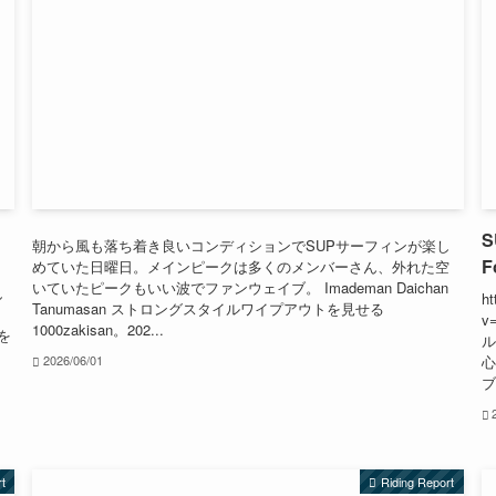
S
朝から風も落ち着き良いコンディションでSUPサーフィンが楽し
F
めていた日曜日。メインピークは多くのメンバーさん、外れた空
。
いていたピークもいい波でファンウェイブ。 Imademan Daichan
し
ht
Tanumasan ストロングスタイルワイプアウトを見せる
し
v
1000zakisan。202...
を
ル
心
2026/06/01
ブ
rt
Riding Report