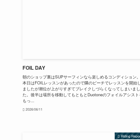
FOIL DAY
朝のショップ裏はSUPサーフィンなら楽しめるコンディション
本日はFOILレッスンがあったので隣のビーチでレッスンを開始
ましたが潮位が上がりすぎてブレイクしづらくなってしまいま
た。後半は場所を移動してもともとDuotoneのフォイルアシスト
もっ...
2026/06/11
Riding Repo