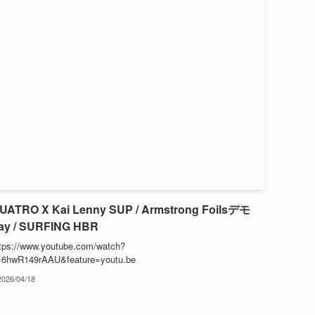
UATRO X Kai Lenny SUP / Armstrong Foilsデモ
ay / SURFING HBR
tps://www.youtube.com/watch?
=6hwR149rAAU&feature=youtu.be
2026/04/18