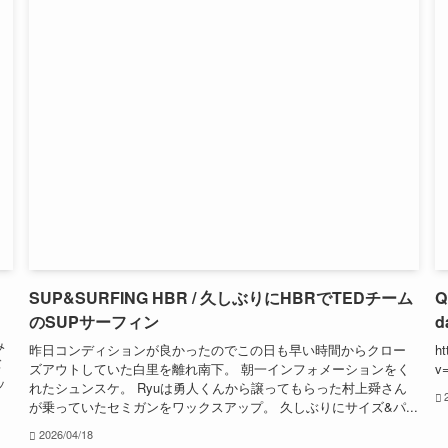
SUP&SURFING HBR / 久しぶりにHBRでTEDチーム
Q
のSUPサーフィン
d
た
み
昨日コンディションが良かったのでこの日も早い時間からクロー
ht
バ
ズアウトしていた白里を離れ南下。 朝一インフォメーションをく
v
ッ
れたシュンスケ。 Ryuは勇人くんから譲ってもらった村上舜さん
が乗っていたセミガンをワックスアップ。 久しぶりにサイズ&パ...
2026/04/18