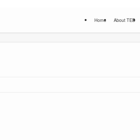
Home
About TED