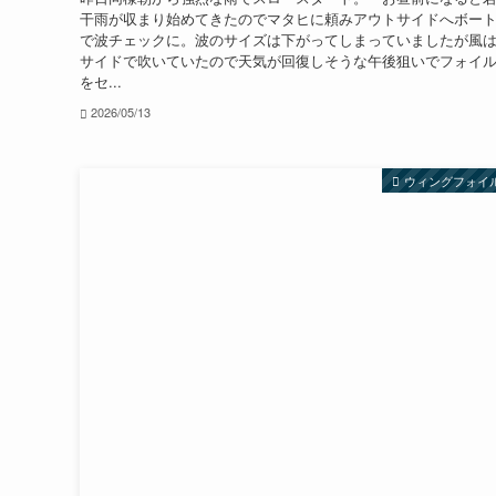
干雨が収まり始めてきたのでマタヒに頼みアウトサイドへボー
で波チェックに。波のサイズは下がってしまっていましたが風
サイドで吹いていたので天気が回復しそうな午後狙いでフォイ
をセ...
2026/05/13
ウィングフォイ