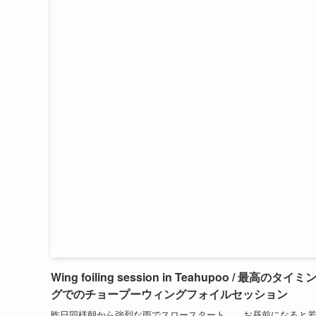
Wing foiling session in Teahupoo / 最高のタイミ
グでのチョープーウィングフォイルセッション
昨日同様朝から強烈な雨でスロースタート。 お昼前になると