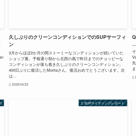
久しぶりのクリーンコンディションでのSUPサーフィ
Q
ン
の
一
ィ
そ
3月からほぼ2か月の間ストーミーなコンディションが続いていた
n
V
ショップ裏。予報通り朝から北西の風で昨日までのチョッピーな
ジ
先
コンディションが落ち着き久しぶりのクリーンコンディション。
ま
400日ぶりに復活したMoritaさん、復活おめでとうございます。次
は...
2026/04/23
rt
SUPライディングレポート