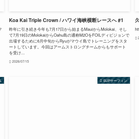
Koa Kai Triple Crown / ハワイ海峡横断レースへ #1
フ
昨年に引き続き今年も7月17日から始まるMauiからMolokai、そし
ht
て7月19日のMolokaiからOahu島の通称M2OをFOILディビジョンで
出場するために6月中旬からRyuがマウイ島でトレーニングをスタ
ートしています。今回はアームストロングチームからもサポート
を受け...
2026/07/15
L
SUPサーフィン