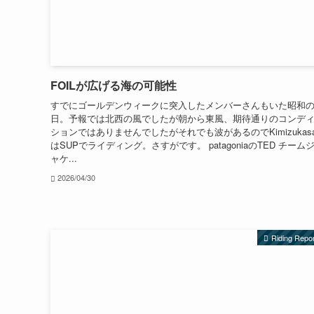
FOILが広げる海の可能性
すでにゴールデンウィークに突入したメンバーさんもいた昭和
日。予報では北西の風でしたが朝から東風、期待通りのコンデ
ションではありませんでしたがそれでも波があるのでKimizukasa
はSUPでライディング。さすがです。 patagoniaのTED チーム
ャケ...
2026/04/30
Riding Repo