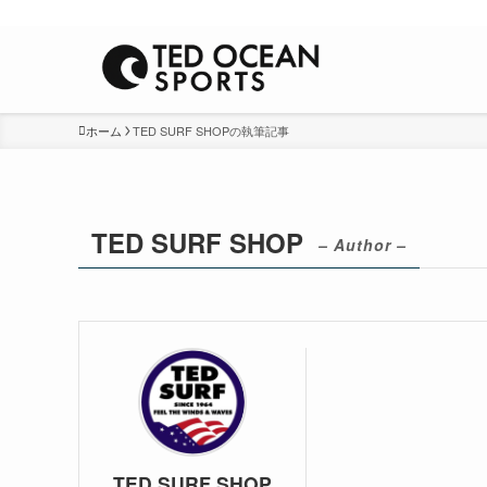
Winds&Waves
ホーム
TED SURF SHOPの執筆記事
TED SURF SHOP
– Author –
TED SURF SHOP