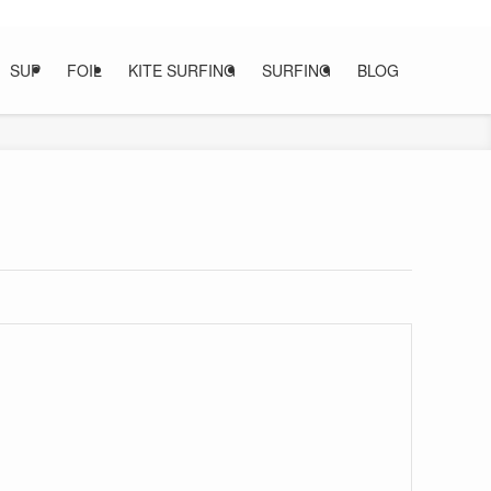
SUP
FOIL
KITE SURFING
SURFING
BLOG