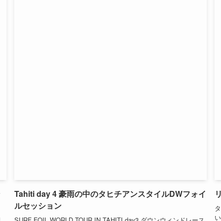
ン
Tahiti day 4 豪雨の中のタヒチアンスタイルDWフォイ
ルセッション
タ
い
若
SURF FOIL WORLD TOUR IN TAHITI day3 ダウンウィンドレース