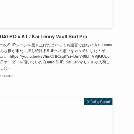
UATRO x KT / Kai Lenny Vault Surf Pro
つのSUPシーンを築き上げたといっても過言ではない Kai Lenny
んな彼が未だに持ち続けるSUPへの思いをカタチにしたのが
ault。 https://youtu.be/ksWimOHRGq8?si=BmV49LfFVVjlGUEu
日オーダーを頂いていたQuatro SUP, Kai Lennyモデルが入荷し
した...
2026/04/21
Riding Report