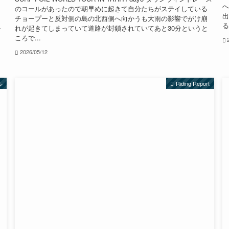
へ
ト
のコールがあったので朝早めに起きて自分たちがステイしている
出
は
チョープーと反対側の島の北西側へ向かうも大雨の影響でがけ崩
る
ル
れが起きてしまっていて道路が封鎖されていてあと30分というと
ころで...
2026/05/12
ル
Riding Report