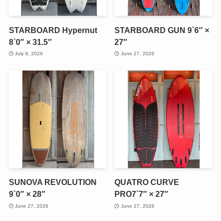
STARBOARD Hypernut
STARBOARD GUN 9`6″ ×
8`0″ × 31.5″
27″
July 8, 2026
June 27, 2026
SUNOVA REVOLUTION
QUATRO CURVE
9`0″ × 28″
PRO7`7″ × 27″
June 27, 2026
June 27, 2026