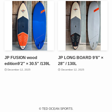
JP FUSION wood
JP LONG BOARD 9’6″ ×
edition9’2″ × 30.5″ /139L
28″ / 130L
December 12, 2025
December 12, 2025
©
TED OCEAN SPORTS.