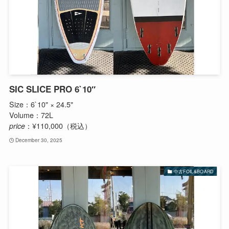
SIC SLICE PRO 6`10″
Size：6`10" × 24.5"
Volume：72L
price
：¥110,000（税込）
December 30, 2025
中古FOIL&BOARD