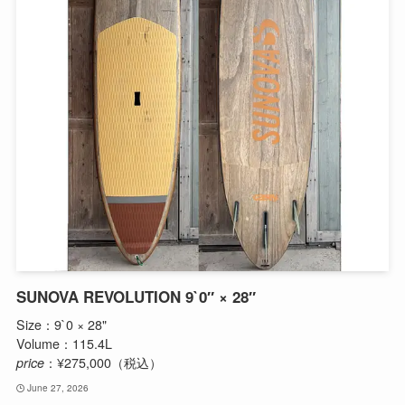
SUNOVA REVOLUTION 9`0″ × 28″
Size：9`0 × 28"
Volume：115.4L
price
：¥275,000（税込）
June 27, 2026