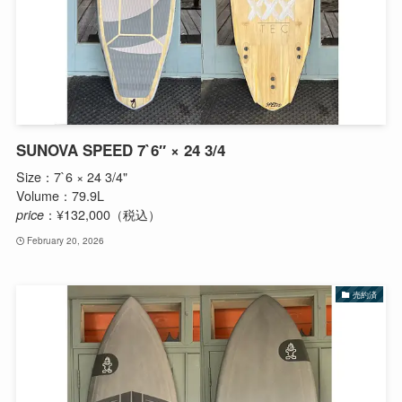
SUNOVA SPEED 7`6″ × 24 3/4
Size：7`6 × 24 3/4"
Volume：79.9L
price
：¥132,000（税込）
February 20, 2026
売約済