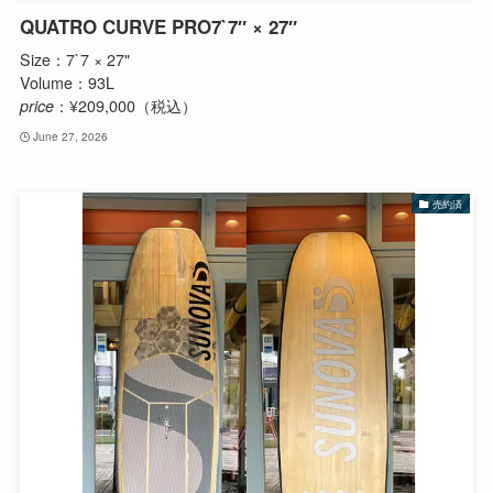
QUATRO CURVE PRO7`7″ × 27″
Size：7`7 × 27"
Volume：93L
price
：¥209,000（税込）
June 27, 2026
売約済