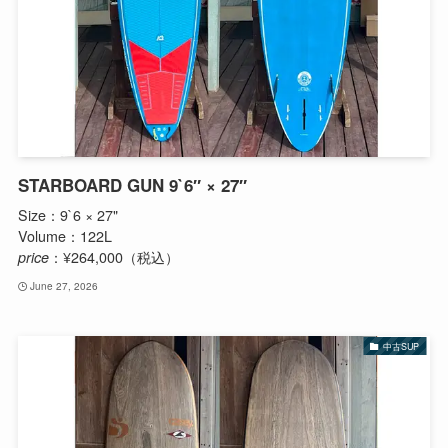
STARBOARD GUN 9`6″ × 27″
Size：9`6 × 27"
Volume：122L
price
：¥264,000（税込）
June 27, 2026
中古SUP