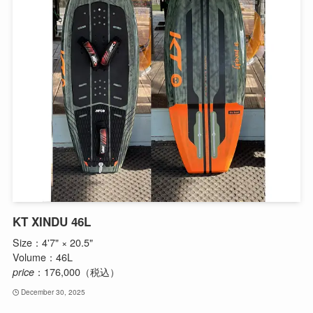
KT XINDU 46L
Size：4'7" × 20.5"
Volume：46L
price
：176,000（税込）
December 30, 2025