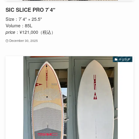
SIC SLICE PRO 7`4″
Size：7`4" × 25.5"
Volume：85L
price
：¥121,000（税込）
December 30, 2025
中古SUP