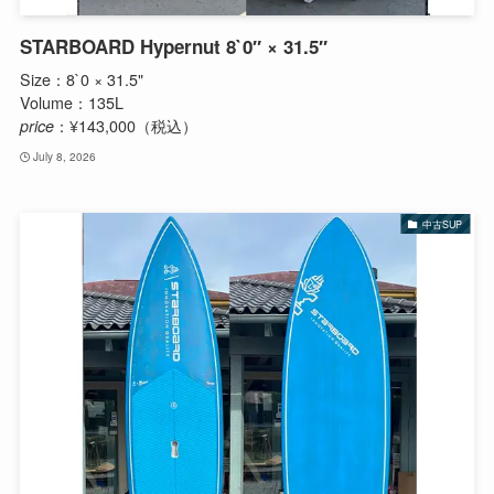
STARBOARD Hypernut 8`0″ × 31.5″
Size：8`0 × 31.5"
Volume：135L
price
：¥143,000（税込）
July 8, 2026
中古SUP