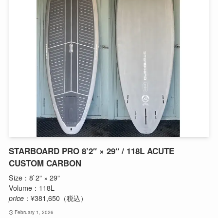
STARBOARD PRO 8’2″ × 29″ / 118L ACUTE
CUSTOM CARBON
Size：8`2" × 29"
Volume：118L
price
：¥381,650（税込）
February 1, 2026