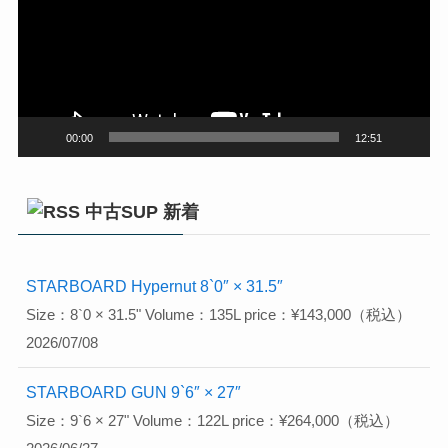
レ
ー
ヤ
ー
00:00
12:51
中古SUP 新着
STARBOARD Hypernut 8`0″ × 31.5″
Size：8`0 × 31.5" Volume：135L price：¥143,000（税込）
2026/07/08
STARBOARD GUN 9`6″ × 27″
Size：9`6 × 27" Volume：122L price：¥264,000（税込）