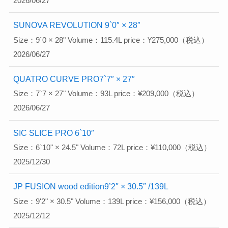
2026/06/27
SUNOVA REVOLUTION 9`0″ × 28″
Size：9`0 × 28" Volume：115.4L price：¥275,000（税込）
2026/06/27
QUATRO CURVE PRO7`7″ × 27″
Size：7`7 × 27" Volume：93L price：¥209,000（税込）
2026/06/27
SIC SLICE PRO 6`10″
Size：6`10" × 24.5" Volume：72L price：¥110,000（税込）
2025/12/30
JP FUSION wood edition9’2″ × 30.5″ /139L
Size：9'2" × 30.5" Volume：139L price：¥156,000（税込）
2025/12/12