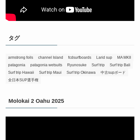
タグ
armstrong foils
channel Island
fcdsurfboards
Larid sup
MA MKII
patagonia
patagonia wetsuits
Ryunosuke
Surf trip
Surf trip Bali
Surf trip Hawaii
Surf trip Maui
Surf trip Okinawa
中古supボード
全日本SUP選手権
Molokai 2 Oahu 2025
動
画
プ