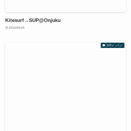
Kitesurf→SUP@Onjuku
2010/05/25
SUPレッスン