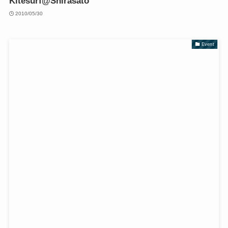
Kitesurf@Shirasato
2010/05/30
Event