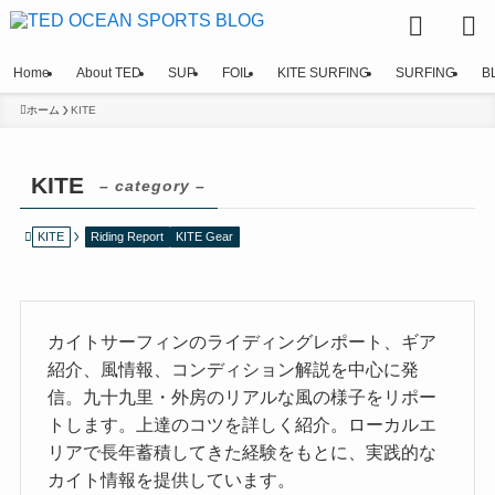
Home
About TED
SUP
FOIL
KITE SURFING
SURFING
B
ホーム
KITE
KITE
– category –
KITE
Riding Report
KITE Gear
カイトサーフィンのライディングレポート、ギア
紹介、風情報、コンディション解説を中心に発
信。九十九里・外房のリアルな風の様子をリポー
トします。上達のコツを詳しく紹介。ローカルエ
リアで長年蓄積してきた経験をもとに、実践的な
カイト情報を提供しています。