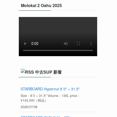
Molokai 2 Oahu 2025
中古SUP 新着
STARBOARD Hypernut 8`0″ × 31.5″
Size：8`0 × 31.5" Volume：135L price：
¥143,000（税込）
2026/07/08