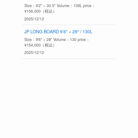
Size：9'2" × 30.5" Volume：139L price：
¥156,000（税込）
2025/12/12
JP LONG BOARD 9’6″ × 28″ / 130L
Size：9'6" × 28" Volume：130 price：
¥154,000（税込）
2025/12/12