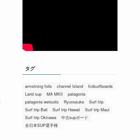
タグ
armstrong foils
channel Island
fcdsurfboards
Larid sup
MA MKII
patagonia
強
patagonia wetsuits
Ryunosuke
Surf trip
Surf trip Bali
Surf trip Hawaii
Surf trip Maui
Surf trip Okinawa
中古supボード
全日本SUP選手権