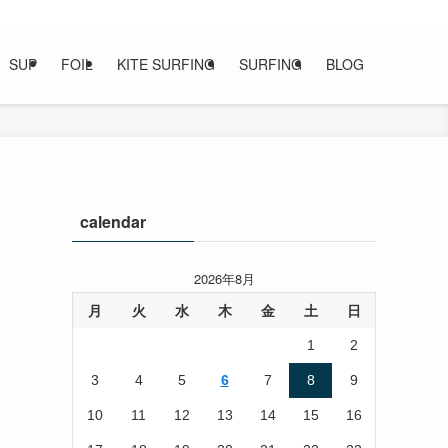
SUP
FOIL
KITE SURFING
SURFING
BLOG
calendar
2026年8月
月
火
水
木
金
土
日
1
2
3
4
5
6
7
8
9
10
11
12
13
14
15
16