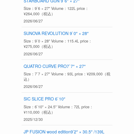
STARBOARD GUN 9`6″ × 27″
Size：9`6 × 27" Volume：122L price：
¥264,000（税込）
2026/06/27
SUNOVA REVOLUTION 9`0″ × 28″
Size：9`0 × 28" Volume：115.4L price：
¥275,000（税込）
2026/06/27
QUATRO CURVE PRO7`7″ × 27″
Size：7`7 × 27" Volume：93L price：¥209,000（税
込）
2026/06/27
SIC SLICE PRO 6`10″
Size：6`10" × 24.5" Volume：72L price：
¥110,000（税込）
2025/12/30
JP FUSION wood edition9’2″ × 30.5″ /139L