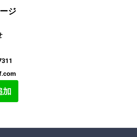
ージ
せ
7311
f.com