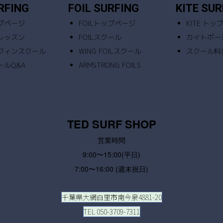
RFING
FOIL SURFING
KITE SUR
ップページ
FOILトップページ
KITE ト
験レッスン
FOILスクール
カイトボー
ーフィンスクール
WING FOILスクール
スクール料
ールQ&A
ARMSTRONG FOILS
TED SURF SHOP
営業時間
9:00〜15:00(平日)
7:00〜16:00 (週末祝日)
千葉県大網白里市南今泉4881-20
TEL 050-3709-7311