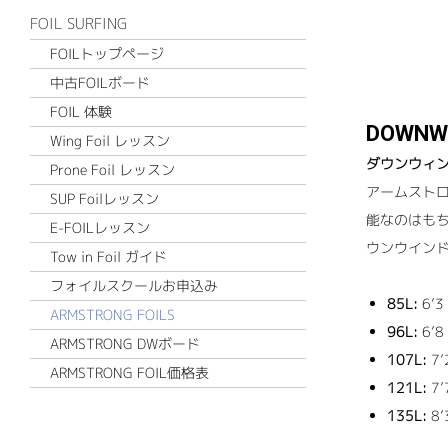
FOIL SURFING
FOILトップページ
中古FOILボード
FOIL 体験
DOWNW
Wing Foil レッスン
ダウンウィ
Prone Foil レッスン
アームストロ
SUP Foilレッスン
能なのはも
E-FOILレッスン
ウンウイン
Tow in Foil ガイド
フォイルスクールお申込み
85L:
6’3 
ARMSTRONG FOILS
96L:
6’8 
ARMSTRONG DWボード
107L:
7’2
ARMSTRONG FOIL価格表
121L:
7’7
135L:
8’3